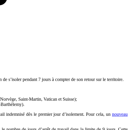
 s’isoler pendant 7 jours à compter de son retour sur le territoire.
Norvège, Saint-Martin, Vatican et Suisse);
t-Barthélemy).
ravail indemnisé dès le premier jour d’isolement. Pour cela, un
nouveau
 le nombre de jours d’arrêt de travail dans la limite de 9 jours. Cette