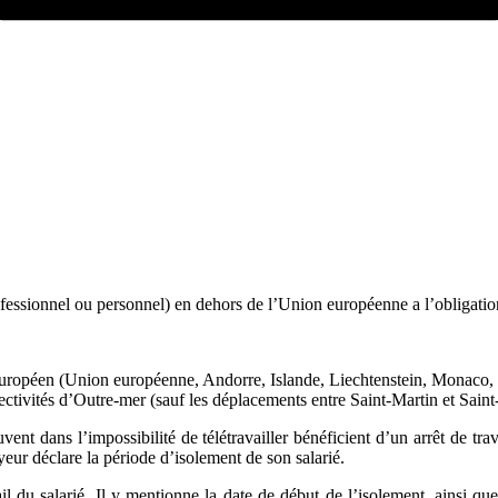
ssionnel ou personnel) en dehors de l’Union européenne a l’obligation de
 européen (Union européenne, Andorre, Islande, Liechtenstein, Monaco, 
ectivités d’Outre-mer (sauf les déplacements entre Saint-Martin et Sain
uvent dans l’impossibilité de télétravailler bénéficient d’un arrêt de t
eur déclare la période d’isolement de son salarié.
l du salarié. Il y mentionne la date de début de l’isolement, ainsi que