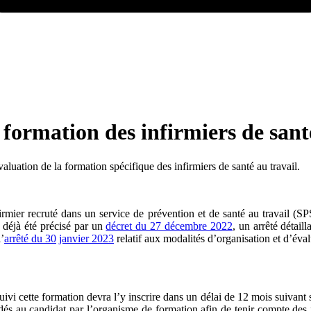
 formation des infirmiers de sant
aluation de la formation spécifique des infirmiers de santé au travail.
irmier recruté dans un service de prévention et de santé au travail (SP
t déjà été précisé par un
décret du 27 décembre 2022
, un arrêté détail
’
arrêté du 30
janvier 2023
relatif aux modalités d’organisation et d’éval
i cette formation devra l’y inscrire dans un délai de 12 mois suivant s
s au candidat par l’organisme de formation afin de tenir compte des f