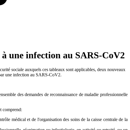
es à une infection au SARS-CoV2
curité sociale auxquels ces tableaux sont applicables, deux nouveaux
s par une infection au SARS-CoV2.
 l'ensemble des demandes de reconnaissance de maladie professionnelle
 et comprend:
rôle médical et de l'organisation des soins de la caisse centrale de la
essionnelle, réanimation ou infectiologie, en activité ou retraité, ou un