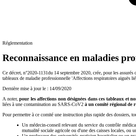
Réglementation
Reconnaissance en maladies prof
Ce décret, n°2020-1131du 14 septembre 2020, crée, pour les assurés du
tableaux de maladie professionnelle 'Affections respiratoires aiguës
Dernière mise à jour le
:
14/09/2020
A noter,
pour les affections non désignées dans ces tableaux et no
liées à une contamination au SARS-CoV2
à un comité régional de r
Pour permettre à ce comité une instruction plus rapide des dossiers, to
Un médecin-conseil relevant du service du contrôle médical d
mutualité sociale agricole ou d'une des caisses locales, ou u
Un professeur des universités-praticien hospitalier ou un pra