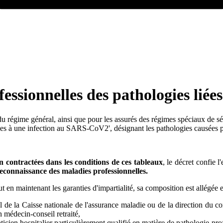
essionnelles des pathologies lié
 régime général, ainsi que pour les assurés des régimes spéciaux de sé
 liées à une infection au SARS-CoV2', désignant les pathologies causée
n contractées dans les conditions de ces tableaux
, le décret confie
econnaissance des maladies professionnelles.
ut en maintenant les garanties d'impartialité, sa composition est allégée
e la Caisse nationale de l'assurance maladie ou de la direction du cont
n médecin-conseil retraité,
ticien hospitalier particulièrement qualifié en matière de pathologie prof