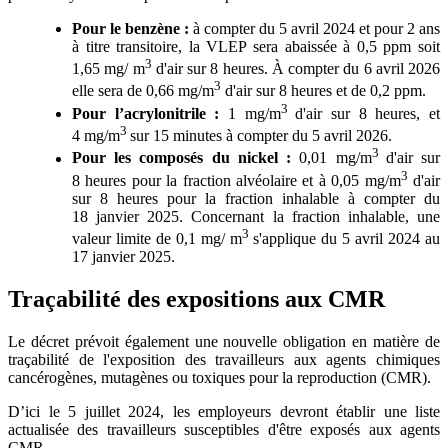
Pour le benzène
:
à compter du 5 avril 2024 et pour 2 ans
à titre transitoire, la VLEP sera abaissée à 0,5 ppm soit
3
1,65 mg/ m
d'air sur 8 heures. À compter du 6 avril 2026
3
elle sera de 0,66 mg/m
d'air sur 8 heures et de 0,2 ppm.
3
Pour l’acrylonitrile
:
1 mg/m
d'air sur 8 heures, et
3
4 mg/m
sur 15 minutes à compter du 5 avril 2026.
3
Pour les composés du nickel
:
0,01 mg/m
d'air sur
3
8 heures pour la fraction alvéolaire et à 0,05 mg/m
d'air
sur 8 heures pour la fraction inhalable à compter du
18 janvier 2025. Concernant la fraction inhalable, une
3
valeur limite de 0,1 mg/ m
s'applique du 5 avril 2024 au
17 janvier 2025.
Traçabilité des expositions aux CMR
Le décret prévoit également une nouvelle obligation en matière de
traçabilité de l'exposition des travailleurs aux agents chimiques
cancérogènes, mutagènes ou toxiques pour la reproduction (CMR).
D’ici le 5 juillet 2024, les employeurs devront établir une liste
actualisée des travailleurs susceptibles d'être exposés aux agents
CMR.