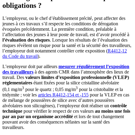
obligations
?
L’employeur, ou le chef d’établissement précité, peut affecter des
jeunes à ces travaux s’il respecte les conditions de dérogation
évoquées précédemment. La première condition, préalable à
l’affectation des jeunes à leur poste de travail, est d’avoir procédé à
l’évaluation des risques
. Lorsque les résultats de l’évaluation des
risques révèlent un risque pour la santé et la sécurité des travailleurs,
l’employeur doit notamment contrôler cette exposition (
R4412-12
du Code du travail
).
L’employeur doit par ailleurs
mesurer régulièrement l’exposition
des travailleurs
à des agents CMR dans l’atmosphère des lieux de
travail. Des
valeurs limites d’exposition professionnelle (VLEP)
réglementaires
étant fixées pour la silice cristalline alvéolaire
3
3
(0,1 mg/m
pour le quartz ; 0,05 mg/m
pour la cristobalite et la
tridymite ; voir les
articles R4412-154 et -155
pour la VLEP en cas
de mélange de poussières de silice avec d’autres poussières
alvéolaires non silicogènes), l’employeur doit réaliser un
contrôle
technique
pour vérifier le respect de ces valeurs
au moins une fois
par an par un organisme accrédité
et lors de tout changement
pouvant avoir des conséquences néfastes sur la santé des
travailleurs.