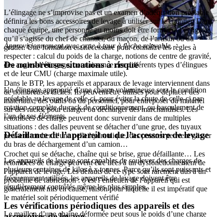
L’élingage ne s’improvise pas et un examen d’adéquation préalable
définira les bons accessoires de levage à utiliser sur le chantier. Dans
chaque équipe, une personne au moins doit être formée à l’élingage,
qu’il s’agisse du chef de chantier, du maçon, de l’artisan ou du
Approvisionnement avec grue à tour à flèche relevable.
grutier. Une formation est nécessaire pour connaître les règles à
respecter : calcul du poids de la charge, notions de centre de gravité,
De nombreuses situations à risque
des angles d’élingage, connaissance des différents types d’élingues
et de leur CMU (charge maximale utile).
Dans le BTP, les appareils et apparaux de levage interviennent dans
Un élingage approprié d’une charge volumineuse sera la condition
de nombreuses tâches. Ils peuvent être utilisés pour déplacer des
préalable au levage de celle-ci, pour éviter la chute de celle-ci par
matériaux, des outils ou du personnel, pour entreposer du matériel
rotation complète du rack de conditionnement, ou basculement de
sur des racks, pour charger ou décharger des marchandises. Les
l’un de ses éléments.
retombées de charge peuvent donc survenir dans de multiples
situations : des dalles peuvent se détacher d’une grue, des tuyaux
Défaillance de l’appareil ou de l’accessoire de levage
peuvent tomber d’une pelle hydraulique, des poutres peuvent glisser
du bras de déchargement d’un camion…
Crochet qui se détache, chaîne qui se brise, grue défaillante… Les
Les appareils de levage sont capables de soulever des charges de
retombées de charge peuvent être liées à un dysfonctionnement de
plusieurs centaines de kilos à x tonnes. Parce qu’ils sont puissants et
l’appareil de levage. Les défauts de ce type sont rarement dus à un
fréquemment utilisés, les appareils de levage doivent être
problème de fabrication : c’est l’entretien de l’appareil qui est
régulièrement contrôlés même les plus simples.
généralement mis en cause, raison pour laquelle il est impératif que
le matériel soit périodiquement vérifié
Les vérifications périodiques des appareils et des
Le maillon d’une chaîne déformée peut sous le poids d’une charge
accessoires de levage