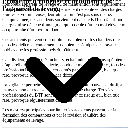
Problème d’élingage et défaillance de
nombreux appareils de levage ou de manutention sont régulièrement
l’appareil de levage
utilisés dans notre secteur. S’ils permettent de soulever des charges
lourdes et volumineuses, leur utilisation n’est pas sans risque.
Chaque année, des accidents surviennent dans le BTP du fait d’une
charge qui se détache d’une grue, qui bascule d’un chariot élévateur
ou qui tombe d’un pont roulant.
Ces accidents peuvent se produire aussi bien sur les chantiers que
dans les ateliers et concernent aussi bien les équipes des travaux
publics que les professionnels du bâtiment.
Canalisateur, terrassier, étancheurs, échafaudeurs, maçons opérateurs
d’appareil de levage, architecte, conducteur de travaux, etc., tous les
professionnels du BTP sont concernés par ce risque qui, bien que
rare, provoque régulièrement des décès.
La vigilance permettra de ne pas se trouver « au mauvais endroit, au
mauvais moment » et se faire écraser par une charge. Tous les
professionnels du BTP sont concernés par ce risque qui, bien que
rare, provoque régulièrement des décès.
Les mesures principales pour limiter les accidents passent par la
formation des compagnons et par la révision régulière des
équipements de levage.