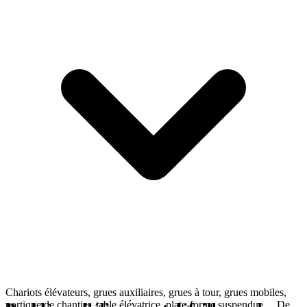
Chariots élévateurs, grues auxiliaires, grues à tour, grues mobiles,
portique de chantier, table élévatrice, plate-forme suspendue… De