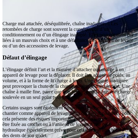
Charge mal attachée, déséquilibrée, chaîne inadaptée… Les
retombées de charge sont souvent la conséquence d’un
conditionnement ou d’un élingage inadapté. Elles peuvent aussi être
liées à un mauvais choix et à une défaillance de l’appareil de levage
ou d’un des accessoires de levage.
Défaut d’élingage
L’élingage définit l’art et la manière d’attacher une charge à un
appareil de levage pour la déplacer. Il doit être adapté au poids, au
volume, et à la forme de la charge à lever. Une élingue inadaptée
peut provoquer la chute de la charge par simple basculement. Une
chaîne à maille fine, parce que trop fragile, peut lâcher, une charge
soulevée en un seul point peut glisser…
Certains usages sont également dangereux. Utiliser un engin de
chantier comme appareil de levage alors qu’il n’est pas prévu pour
cela présente des risques importants. Par ailleurs, une élingue doit
être fixée au crochet ou à l’anneau de levage d’une pelle
hydraulique (spécialement prévu pour cela), et non attachée à l’une
des dents de son godet.