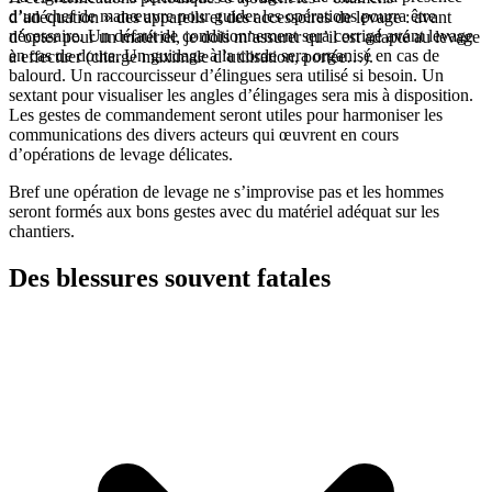
d’un chef de manœuvre pour guider les opérations pourra être
d’adéquation » des appareils et des accessoires de levage : avant
nécessaire. Un défaut de conditionnement sera corrigé avant levage
d’opter pour un matériel, je dois m’assurer qu’il est adapté au levage
en cas de doute. Un guidage à la corde sera organisé en cas de
à effectuer (charge maximale d’utilisation, portée…).
balourd. Un raccourcisseur d’élingues sera utilisé si besoin. Un
sextant pour visualiser les angles d’élingages sera mis à disposition.
Les gestes de commandement seront utiles pour harmoniser les
communications des divers acteurs qui œuvrent en cours
d’opérations de levage délicates.
Bref une opération de levage ne s’improvise pas et les hommes
seront formés aux bons gestes avec du matériel adéquat sur les
chantiers.
Des blessures souvent fatales