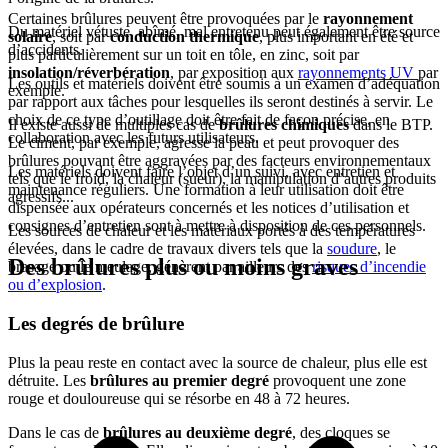
Certaines brûlures peuvent être provoquées par le
rayonnement
Du matériel vétuste, abîmé, mal entretenu peut également être source
solaire
, soit par
conduction thermique
, plus important en été et
d’accidents.
plus particulièrement sur un toit en tôle, en zinc, soit par
insolation/réverbération
, par exposition aux
rayonnements UV
par
Les outils et matériels doivent être soumis à un examen d’adéquation
exemple.
par rapport aux tâches pour lesquelles ils seront destinés à servir. Le
choix de ce type d’outillage doit être fait de façon précise, en
Il existe aussi de multiples cas de
brûlures chimiques
dans le BTP.
collaboration avec les futurs utilisateurs.
Le ciment, par exemple, agresse la peau et peut provoquer des
brûlures pouvant être aggravées par des facteurs environnementaux
Les matériels doivent faire l’objet d’un suivi, avec entretien et
tels que le froid, la chaleur (sueur), la manipulation d’autres produits
maintenance réguliers. Une formation à leur utilisation doit être
agressifs...
dispensée aux opérateurs concernés et les notices d’utilisation et
consignes d’entretien sont à mettre à disposition de ces personnels.
Les sources de chaleur et les matériaux portés à des températures
élevées, dans le cadre de travaux divers tels que la
soudure
, le
Des brûlures plus ou moins graves
brasage ou le meulage, génèrent par ailleurs des
risques d’incendie
ou d’explosion
.
Les degrés de brûlure
Plus la peau reste en contact avec la source de chaleur, plus elle est
détruite. Les
brûlures au premier degré
provoquent une zone
rouge et douloureuse qui se résorbe en 48 à 72 heures.
Dans le cas de
brûlures au deuxième degré
, des cloques se