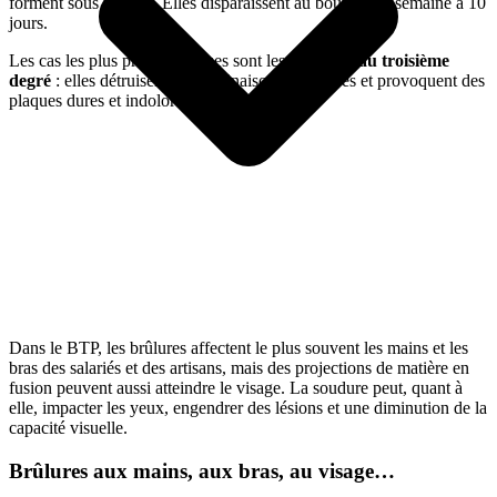
forment sous la peau. Elles disparaissent au bout d’une semaine à 10
jours.
Les cas les plus problématiques sont les
brûlures au troisième
degré
: elles détruisent les terminaisons nerveuses et provoquent des
plaques dures et indolores.
Dans le BTP, les brûlures affectent le plus souvent les mains et les
bras des salariés et des artisans, mais des projections de matière en
fusion peuvent aussi atteindre le visage. La soudure peut, quant à
elle, impacter les yeux, engendrer des lésions et une diminution de la
capacité visuelle.
Brûlures aux mains, aux bras, au visage…