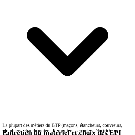
La plupart des métiers du BTP (maçons, étancheurs, couvreurs,
plombiers, chaudronniers, ferronniers, serruriers, électriciens,
Entretien du matériel et choix des EPI