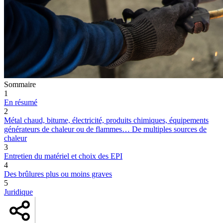
Sommaire
1
En résumé
2
Métal chaud, bitume, électricité, produits chimiques, équipements
générateurs de chaleur ou de flammes… De multiples sources de
chaleur
3
Entretien du matériel et choix des EPI
4
Des brûlures plus ou moins graves
5
Juridique