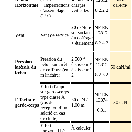
12812
Horizontale
+ Imperfections
charges
daN/m²
8.2.2.2
d’assemblage
verticales
(1 %)
20 daN/m²
NF EN
sur surface
12812
Vent
Vent de service
du coffrage
8.2.4.2
+ étaiement
Pression du
2 500 *
NF EN
Pression
béton sur arrêt
épaisseur *
12812
latérale du
50 daN/ml
de coffrage (en
épaisseur /
béton
8.2.3.2
m linéaire)
2
Effort d’appui
sur garde-corps
NF EN
type classe A
Effort sur
30 daN à
13374
(cas de
30 daN
garde-corps
1,00 m
réception d’un
6.3.1
salarié en cas
de chute)
Effort
À calculer
horizontal lié à