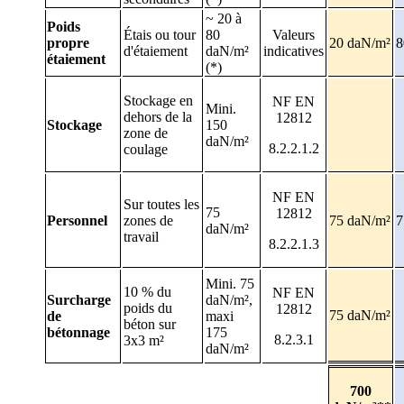
~ 20 à
Poids
Étais ou tour
80
Valeurs
propre
20 daN/m²
8
d'étaiement
daN/m²
indicatives
étaiement
(*)
Stockage en
NF EN
Mini.
dehors de la
12812
Stockage
150
zone de
daN/m²
8.2.2.1.2
coulage
NF EN
Sur toutes les
75
12812
Personnel
zones de
75 daN/m²
7
daN/m²
travail
8.2.2.1.3
Mini. 75
10 % du
NF EN
Surcharge
daN/m²,
poids du
12812
75 daN/m²
de
maxi
béton sur
bétonnage
175
8.2.3.1
3x3 m²
daN/m²
700