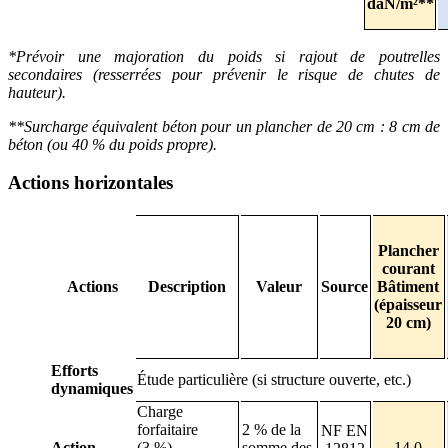
daN/m²**
*Prévoir une majoration du poids si rajout de poutrelles
secondaires (resserrées pour prévenir le risque de chutes de
hauteur).
**Surcharge équivalent béton pour un plancher de 20
cm
: 8
cm de
béton (ou 40
% du poids propre).
Actions horizontales
Plancher
courant
Actions
Description
Valeur
Source
Bâtiment
(épaisseur
20
cm)
Efforts
Étude particulière (si structure ouverte, etc.)
dynamiques
Charge
forfaitaire
2 % de la
NF EN
Action
(3 %)
somme des
14.0