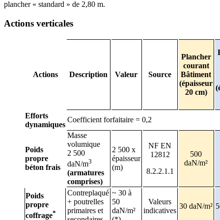
plancher « standard » de 2,80 m.
Actions verticales
Plancher
courant
Actions
Description
Valeur
Source
Bâtiment
(épaisseur
(
20
cm)
Efforts
Coefficient forfaitaire = 0,2
dynamiques
Masse
volumique
NF EN
Poids
2 500 x
2 500
500
12812
propre
épaisseur
3
daN/m²
daN/m
béton frais
(m)
8.2.2.1.1
(armatures
comprises)
Contreplaqué
~ 30 à
Poids
+ poutrelles
50
Valeurs
propre
30 daN/m²
5
primaires et
daN/m²
indicatives
*
coffrage
secondaires
(*)