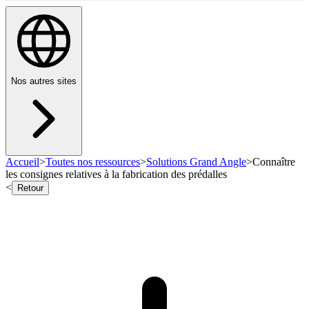
Nos autres sites
Accueil
>
Toutes nos ressources
>
Solutions Grand Angle
>
Connaître
les consignes relatives à la fabrication des prédalles
<
Retour