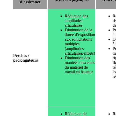
d’assistance
Réduction des
R
amplitudes
ri
articulaires
d
Diminution de la
Pr
durée d’exposition
a
aux sollicitations
O
multiples
à 
(amplitudes
P
articulaires/efforts)
ma
Perches /
Diminution des
ri
prolongateurs
montées-descentes
fl
du matériel de
ré
travail en hauteur
lo
ré
Réduction de
R