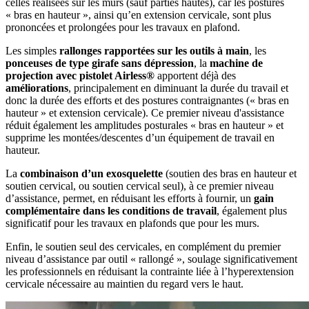
celles réalisées sur les murs (sauf parties hautes), car les postures
« bras en hauteur », ainsi qu’en extension cervicale, sont plus
prononcées et prolongées pour les travaux en plafond.
Les simples
rallonges rapportées sur les outils à main
, les
ponceuses de type girafe sans dépression
, la
machine de
projection avec pistolet Airless®
apportent déjà des
améliorations
, principalement en diminuant la durée du travail et
donc la durée des efforts et des postures contraignantes (« bras en
hauteur » et extension cervicale). Ce premier niveau d'assistance
réduit également les amplitudes posturales « bras en hauteur » et
supprime les montées/descentes d’un équipement de travail en
hauteur.
La
combinaison d’un exosquelette
(soutien des bras en hauteur et
soutien cervical, ou soutien cervical seul), à ce premier niveau
d’assistance, permet, en réduisant les efforts à fournir, un
gain
complémentaire dans les conditions de travail
, également plus
significatif pour les travaux en plafonds que pour les murs.
Enfin, le soutien seul des cervicales, en complément du premier
niveau d’assistance par outil « rallongé », soulage significativement
les professionnels en réduisant la contrainte liée à l’hyperextension
cervicale nécessaire au maintien du regard vers le haut.