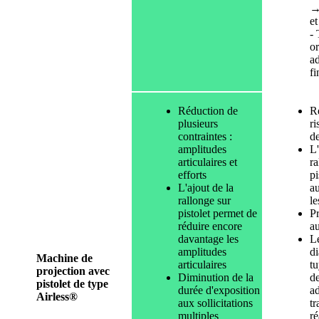
→
et
- 
o
a
fi
Réduction de
R
plusieurs
ri
contraintes :
d
amplitudes
L'
articulaires et
ra
efforts
pi
L'ajout de la
au
rallonge sur
le
pistolet permet de
Pr
réduire encore
a
davantage les
L
amplitudes
d
Machine de
articulaires
tu
projection avec
Diminution de la
de
pistolet de type
durée d'exposition
a
Airless®
aux sollicitations
tr
multiples
ré