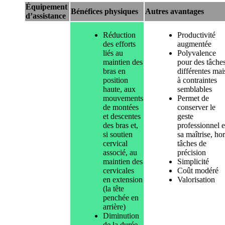
Équipement
Bénéfices physiques
Autres avantages
d’assistance
Réduction
Productivité
des efforts
augmentée
liés au
Polyvalence
maintien des
pour des tâche
bras en
différentes mai
position
à contraintes
haute, aux
semblables
mouvements
Permet de
de montées
conserver le
et descentes
geste
des bras et,
professionnel e
si soutien
sa maîtrise, ho
cervical
tâches de
associé, au
précision
maintien des
Simplicité
cervicales
Coût modéré
en extension
Valorisation
(la tête
penchée en
arrière)
Diminution
de la durée