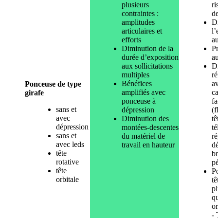
plusieurs
ri
contraintes :
d
amplitudes
D
articulaires et
l’
efforts
a
Diminution de la
Pr
durée d’exposition
a
aux sollicitations
Di
multiples
ré
Bénéfices
a
Ponceuse de type
amplifiés avec
ca
girafe
ponceuse à
fa
sans et
dépression
(f
avec
Diminution des
t
dépression
montées-descentes
té
sans et
du matériel de
ré
avec leds
travail en hauteur
dé
tête
b
rotative
p
tête
P
orbitale
tê
pl
qu
or
- 