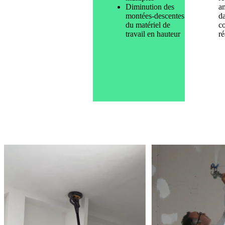
Diminution des
a
montées-descentes
d
du matériel de
co
travail en hauteur
ré