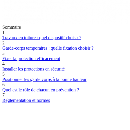
Sommaire
1
Travaux en toiture : quel dispositif choisir ?
2
Garde-corps temporaires : quelle fixation choisir ?
3
Fixer la protection efficacement
4
Installer les protections en sécurité
5
Positionner les garde-corps à la bonne hauteur
6
Quel est le rôle de chacun en prévention ?
7
Réglementation et normes