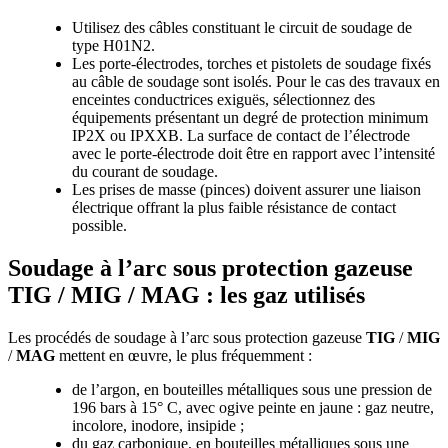
Utilisez des câbles constituant le circuit de soudage de
type H01N2.
Les porte-électrodes, torches et pistolets de soudage fixés
au câble de soudage sont isolés. Pour le cas des travaux en
enceintes conductrices exiguës, sélectionnez des
équipements présentant un degré de protection minimum
IP2X ou IPXXB. La surface de contact de l’électrode
avec le porte-électrode doit être en rapport avec l’intensité
du courant de soudage.
Les prises de masse (pinces) doivent assurer une liaison
électrique offrant la plus faible résistance de contact
possible.
Soudage à l’arc sous protection gazeuse
TIG / MIG / MAG : les gaz utilisés
Les procédés de soudage à l’arc sous protection gazeuse
TIG
/
MIG
/
MAG
mettent en œuvre, le plus fréquemment :
de l’argon, en bouteilles métalliques sous une pression de
196 bars à 15° C, avec ogive peinte en jaune : gaz neutre,
incolore, inodore, insipide ;
du gaz carbonique, en bouteilles métalliques sous une