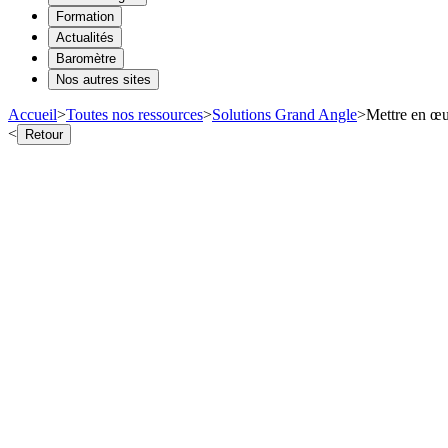
Formation
Actualités
Baromètre
Nos autres sites
Accueil
>
Toutes nos ressources
>
Solutions Grand Angle
>
Mettre en œu
<
Retour