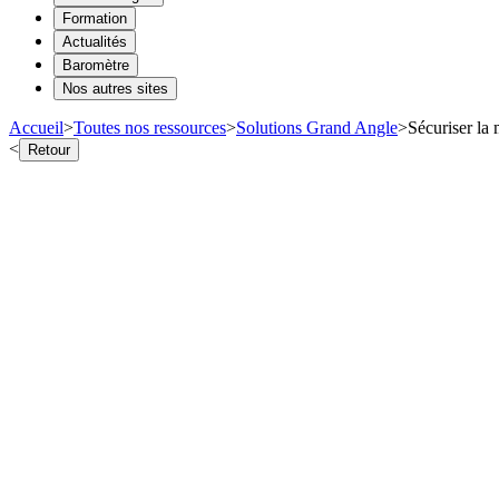
Formation
Actualités
Baromètre
Nos autres sites
Accueil
>
Toutes nos ressources
>
Solutions Grand Angle
>
Sécuriser la 
<
Retour