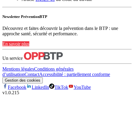
Newsletter PréventionBTP
Découvrez et faites découvrir la prévention dans le BTP : une
approche santé, sécurité et performance.
En savoir plus
Un service
Mentions légales
Conditions générales
d’utilisation
Contact
Accessibilité : partiellement conforme
Gestion des cookies
Facebook
LinkedIn
TikTok
YouTube
v
1.0.215