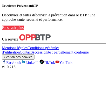
Newsletter PréventionBTP
Découvrez et faites découvrir la prévention dans le BTP : une
approche santé, sécurité et performance.
En savoir plus
Un service
Mentions légales
Conditions générales
d’utilisation
Contact
Accessibilité : partiellement conforme
Gestion des cookies
Facebook
LinkedIn
TikTok
YouTube
v
1.0.215