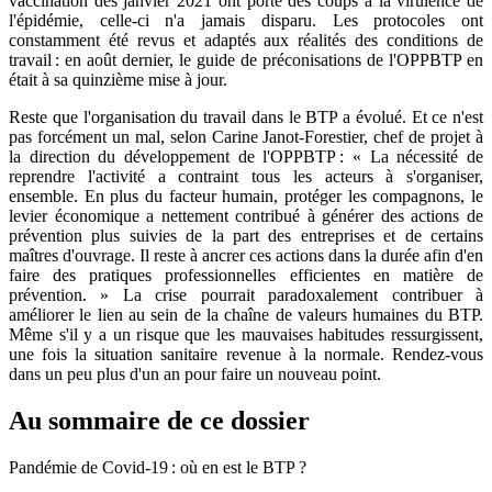
vaccination dès janvier 2021 ont porté des coups à la virulence de
l'épidémie, celle-ci n'a jamais disparu. Les protocoles ont
constamment été revus et adaptés aux réalités des conditions de
travail : en août dernier, le guide de préconisations de l'OPPBTP en
était à sa quinzième mise à jour.
Reste que l'organisation du travail dans le BTP a évolué. Et ce n'est
pas forcément un mal, selon Carine Janot-Forestier, chef de projet à
la direction du développement de l'OPPBTP : « La nécessité de
reprendre l'activité a contraint tous les acteurs à s'organiser,
ensemble. En plus du facteur humain, protéger les compagnons, le
levier économique a nettement contribué à générer des actions de
prévention plus suivies de la part des entreprises et de certains
maîtres d'ouvrage. Il reste à ancrer ces actions dans la durée afin d'en
faire des pratiques professionnelles efficientes en matière de
prévention. » La crise pourrait paradoxalement contribuer à
améliorer le lien au sein de la chaîne de valeurs humaines du BTP.
Même s'il y a un risque que les mauvaises habitudes ressurgissent,
une fois la situation sanitaire revenue à la normale. Rendez-vous
dans un peu plus d'un an pour faire un nouveau point.
Au sommaire de ce dossier
Pandémie de Covid-19 : où en est le BTP ?