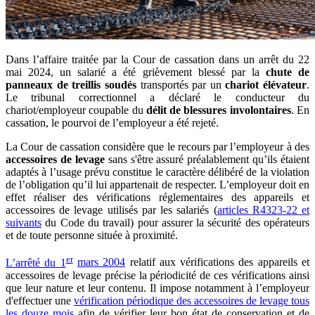
Dans l’affaire traitée par la Cour de cassation dans un arrêt du 22
mai 2024, un salarié a été grièvement blessé par la
chute de
panneaux de treillis soudés
transportés par un
chariot élévateur
.
Le tribunal correctionnel a déclaré le conducteur du
chariot/employeur coupable du
délit de blessures involontaires
. En
cassation, le pourvoi de l’employeur a été rejeté.
La Cour de cassation considère que le recours par l’employeur à des
accessoires de levage
sans s'être assuré préalablement qu’ils étaient
adaptés à l’usage prévu constitue le caractère délibéré de la violation
de l’obligation qu’il lui appartenait de respecter. L’employeur doit en
effet réaliser des vérifications réglementaires des appareils et
accessoires de levage utilisés par les salariés (
articles R4323-22 et
suivants
du Code du travail) pour assurer la sécurité des opérateurs
et de toute personne située à proximité.
er
L’arrêté du 1
mars 2004
relatif aux vérifications des appareils et
accessoires de levage précise la périodicité de ces vérifications ainsi
que leur nature et leur contenu. Il impose notamment à l’employeur
d'effectuer une
vérification périodique des accessoires de levage tous
les douze mois
afin de vérifier leur bon état de conservation et de