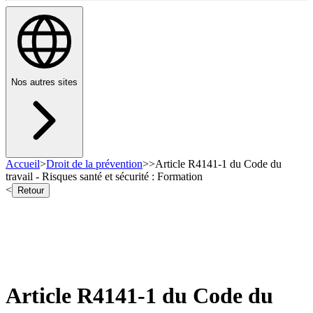
Nos autres sites
Accueil
>
Droit de la prévention
>
>
Article R4141-1 du Code du
travail - Risques santé et sécurité : Formation
<
Retour
Article R4141-1 du Code du