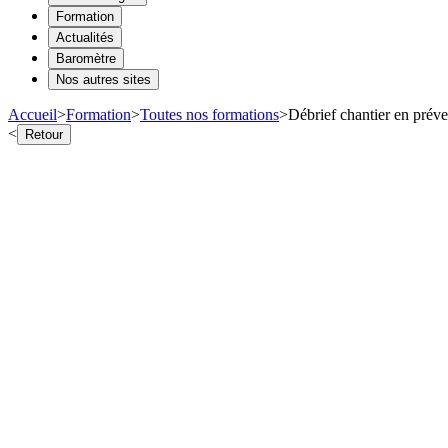
Formation
Actualités
Baromètre
Nos autres sites
Accueil
>
Formation
>
Toutes nos formations
>
Débrief chantier en préve
<
Retour