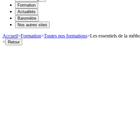
Formation
Actualités
Baromètre
Nos autres sites
Accueil
>
Formation
>
Toutes nos formations
>
Les essentiels de la métho
<
Retour