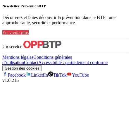
Newsletter PréventionBTP
Découvrez et faites découvrir la prévention dans le BTP : une
approche santé, sécurité et performance.
En savoir plus
Un service
Mentions légales
Conditions générales
d’utilisation
Contact
Accessibilité : partiellement conforme
Gestion des cookies
Facebook
LinkedIn
TikTok
YouTube
v
1.0.215