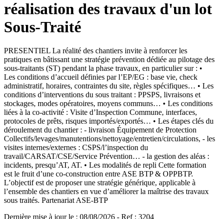
réalisation des travaux d'un lot
Sous-Traité
PRESENTIEL La réalité des chantiers invite à renforcer les
pratiques en bâtissant une stratégie prévention dédiée au pilotage des
sous-traitants (ST) pendant la phase travaux, en particulier sur : •
Les conditions d’accueil définies par l’EP/EG : base vie, check
administratif, horaires, contraintes du site, règles spécifiques… • Les
conditions d’interventions du sous traitant : PPSPS, livraisons et
stockages, modes opératoires, moyens communs… • Les conditions
liées à la co-activité : Visite d’Inspection Commune, interfaces,
protocoles de prêts, risques importés/exportés… • Les étapes clés du
déroulement du chantier : - livraison Équipement de Protection
Collectifs/levages/manutentions/nettoyage/entretien/circulations, - les
visites internes/externes : CSPS/l’inspection du
travail/CARSAT/CSE/Service Prévention… - la gestion des aléas :
incidents, presqu’AT, AT. • Les modalités de repli Cette formation
est le fruit d’une co-construction entre ASE BTP & OPPBTP.
L’objectif est de proposer une stratégie générique, applicable à
l’ensemble des chantiers en vue d’améliorer la maîtrise des travaux
sous traités. Partenariat ASE-BTP
Dernière mise à jour le
:
08/08/2026
- Ref : 3204