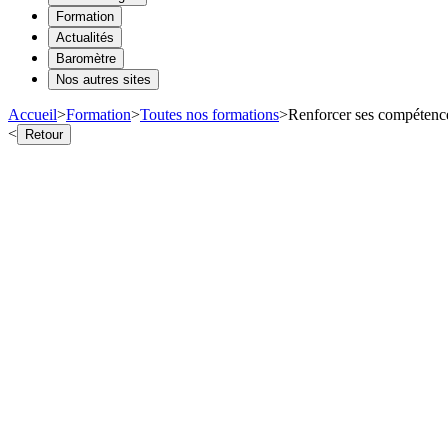
Formation
Actualités
Baromètre
Nos autres sites
Accueil
>
Formation
>
Toutes nos formations
>
Renforcer ses compétence
<
Retour