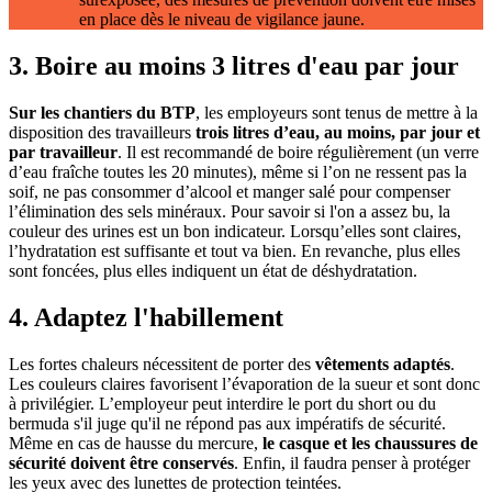
en place dès le niveau de vigilance jaune.
3. Boire au moins 3 litres d'eau par jour
Sur les chantiers du BTP
, les employeurs sont tenus de mettre à la
disposition des travailleurs
trois litres d’eau, au moins, par jour et
par travailleur
. Il est recommandé de boire régulièrement (un verre
d’eau fraîche toutes les 20 minutes), même si l’on ne ressent pas la
soif, ne pas consommer d’alcool et manger salé pour compenser
l’élimination des sels minéraux. Pour savoir si l'on a assez bu, la
couleur des urines est un bon indicateur. Lorsqu’elles sont claires,
l’hydratation est suffisante et tout va bien. En revanche, plus elles
sont foncées, plus elles indiquent un état de déshydratation.
4. Adaptez l'habillement
Les fortes chaleurs nécessitent de porter des
vêtements adaptés
.
Les couleurs claires favorisent l’évaporation de la sueur et sont donc
à privilégier. L’employeur peut interdire le port du short ou du
bermuda s'il juge qu'il ne répond pas aux impératifs de sécurité.
Même en cas de hausse du mercure,
le casque et les chaussures de
sécurité doivent être conservés
. Enfin, il faudra penser à protéger
les yeux avec des lunettes de protection teintées.