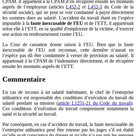
CPAM. Il appartient à la CPAM d’en récupérer ensuite les montants
auprès de l’employeur (articles
L452-2
et
L452-3
du Code de la
sécurité sociale), qui ne peut se voir condamné à payer directement
les sommes dues au salarié. L'accident du travail étant en l’espèce
imputable à la
faute inexcusable de l’EU
et de l’ETT, il appartenait
selon elle à l’ETT, en sa qualité d'employeur de la victime, d’exercer
une action en remboursement contre l’EU.
La Cour de cassation donne raison à l’EU. Bien que la faute
inexcusable de l’EU soit reconnue, cette dernière n’aurait en
l’espèce pas dû être condamnée à verser de provision au salarié. Il
appartenait à la CPAM de l’indemniser directement, et de récupérer
ensuite les montants auprès de l’ETT.
Commentaire
En cas de recours à un salarié intérimaire, le chef de l’entreprise
utilisatrice est responsable des conditions d’exécution du travail du
salarié pendant sa mission (
article L1251-21 du Code du travail
).
Ces conditions d’exécution du travail comprennent notamment la
santé et la sécurité au travail.
Par conséquent, en cas d’accident du travail, la faute inexcusable de
l’entreprise utilisatrice peut être retenue par les juges s’il est établi
qu’elle avait conscience du danger et qu’elle n’a pas pris les mesures