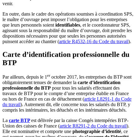
venir.
En outre, dans le cadre des opérations soumises à coordination SPS,
le maître d’ouvrage peut imposer l’obligation pour les entreprises
que leurs personnels soient
identifiables
, et le coordonnateur SPS,
agissant sous la responsabilité du maître d’ouvrage, doit prendre les
dispositions nécessaires pour que seules les personnes autorisées
puissent accéder au chantier (
article R4532-16 du Code du travail
).
Carte d’identification professionnelle du
BTP
er
Par ailleurs, depuis le 1
octobre 2017, les entreprises du BTP sont
obligatoirement tenues de demander la
carte d’identification
professionnelle du BTP
pour tous les salariés effectuant des
travaux de BTP pour le compte d’une entreprise établie en France
ou hors de France en cas de détachement (
article L8291-1 du Code
du travail
). Autrement dit, elle concerne tous les salariés du BTP, y
compris les intérimaires, les détachés et les intérimaires détachés.
La
carte BTP
est délivrée par la caisse Congés intempéries BTP-
Union des caisses de France (
article R8291-2 du Code du travail
).
Elle est nominative et comporte une
photographie d’identité
, ce
qui permet, pour les maîtres d’ouvrage, de
s’assurer de l’identité