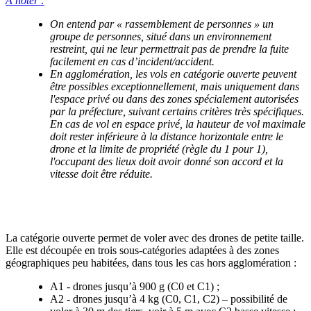
A noter :
On entend par «
rassemblement de personnes
» un
groupe de personnes, situé dans un environnement
restreint, qui ne leur permettrait pas de prendre la fuite
facilement en cas d’incident/accident.
En agglomération, les vols en catégorie ouverte peuvent
être possibles exceptionnellement, mais uniquement dans
l'espace privé ou dans des zones spécialement autorisées
par la préfecture, suivant certains critères très spécifiques.
En cas de vol en espace privé, la hauteur de vol maximale
doit rester inférieure à la distance horizontale entre le
drone et la limite de propriété (règle du 1 pour 1),
l'occupant des lieux doit avoir donné son accord et la
vitesse doit être réduite.
A RETENIR - QUELS DRONES EN CATÉGORIE
OUVERTE ?
La catégorie ouverte permet de voler avec des drones de petite taille.
Elle est découpée en trois sous-catégories adaptées à des zones
géographiques peu habitées, dans tous les cas hors agglomération :
A1 - drones jusqu’à 900 g (C0 et C1) ;
A2 - drones jusqu’à 4 kg (C0, C1, C2) – possibilité de