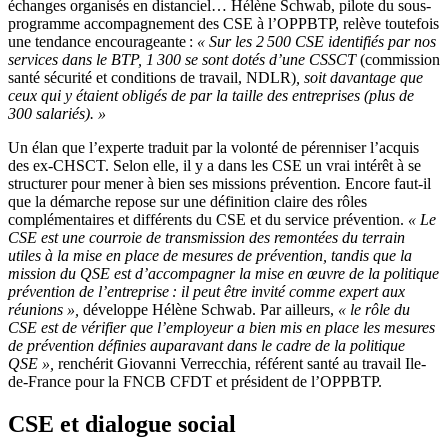
échanges organisés en distanciel… Hélène Schwab, pilote du sous-
programme accompagnement des CSE à l’OPPBTP, relève toutefois
une tendance encourageante :
«
Sur les 2
500 CSE identifiés par nos
services dans le BTP, 1
300 se sont dotés d’une CSSCT
(commission
santé sécurité et conditions de travail, NDLR)
, soit davantage que
ceux qui y étaient obligés de par la taille des entreprises (plus de
300 salariés).
»
Un élan que l’experte traduit par la volonté de pérenniser l’acquis
des ex-CHSCT. Selon elle, il y a dans les CSE un vrai intérêt à se
structurer pour mener à bien ses missions prévention
.
Encore faut-il
que la démarche repose sur une définition claire des rôles
complémentaires et différents du CSE et du service prévention.
«
Le
CSE est une courroie de transmission des remontées du terrain
utiles à la mise en place de mesures de prévention, tandis que la
mission du QSE est d’accompagner la mise en œuvre de la politique
prévention de l’entreprise
: il peut être invité comme expert aux
réunions
»,
développe Hélène Schwab. Par ailleurs,
«
le rôle du
CSE est de vérifier que l’employeur a bien mis en place les mesures
de prévention définies auparavant dans le cadre de la politique
QSE
»,
renchérit Giovanni Verrecchia, référent santé au travail Ile-
de-France pour la FNCB CFDT et président de l’OPPBTP.
CSE et dialogue social