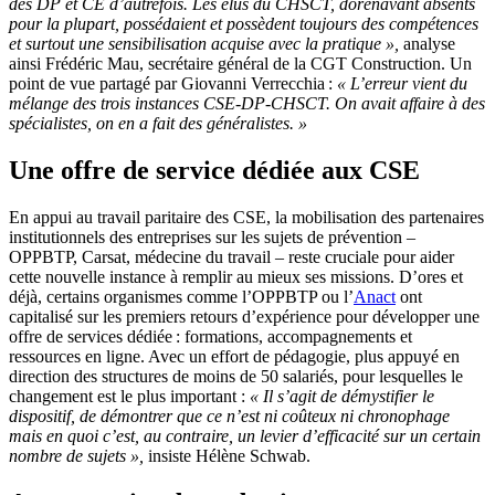
des DP et CE d’autrefois. Les élus du CHSCT, dorénavant absents
pour la plupart, possédaient et possèdent toujours des compétences
et surtout une sensibilisation acquise avec la pratique
»,
analyse
ainsi Frédéric Mau, secrétaire général de la CGT Construction. Un
point de vue partagé par Giovanni Verrecchia :
«
L’erreur vient du
mélange des trois instances CSE-DP-CHSCT. On avait affaire à des
spécialistes, on en a fait des généralistes.
»
Une offre de service dédiée aux CSE
En appui au travail paritaire des CSE, la mobilisation des partenaires
institutionnels des entreprises sur les sujets de prévention –
OPPBTP, Carsat, médecine du travail – reste cruciale pour aider
cette nouvelle instance à remplir au mieux ses missions. D’ores et
déjà, certains organismes comme l’OPPBTP ou l’
Anact
ont
capitalisé sur les premiers retours d’expérience pour développer une
offre de services dédiée : formations, accompagnements et
ressources en ligne. Avec un effort de pédagogie, plus appuyé en
direction des structures de moins de 50 salariés, pour lesquelles le
changement est le plus important :
«
Il s’agit de démystifier le
dispositif, de démontrer que ce n’est ni coûteux ni chronophage
mais en quoi c’est, au contraire, un levier d’efficacité sur un certain
nombre de sujets
»,
insiste Hélène Schwab.