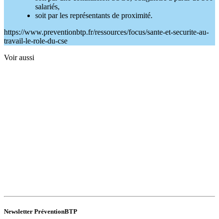
salariés,
soit par les représentants de proximité.
https://www.preventionbtp.fr/ressources/focus/sante-et-securite-au-
travail-le-role-du-cse
Voir aussi
Newsletter PréventionBTP