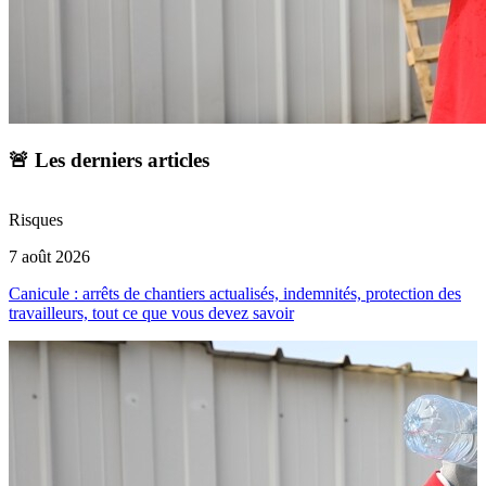
🚨 Les derniers articles
Risques
F
7 août 2026
2
Canicule : arrêts de chantiers actualisés, indemnités, protection des
E
travailleurs, tout ce que vous devez savoir
é