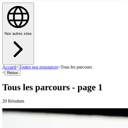
Nos autres sites
Accueil
>
Toutes nos ressources
>
Tous les parcours
<
Retour
Tous les parcours
- page
1
20
Résultat
s