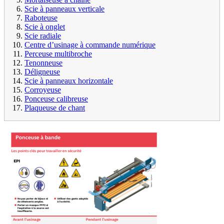
Scie à panneaux verticale
Raboteuse
Scie à onglet
Scie radiale
Centre d’usinage à commande numérique
Perceuse multibroche
Tenonneuse
Déligneuse
Scie à panneaux horizontale
Corroyeuse
Ponceuse calibreuse
Plaqueuse de chant