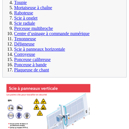
Toupie
Mortaiseuse à chaîne
Raboteuse
Scie à onglet
Scie radiale
Perceuse multibroche
Centre d’usinage à commande numérique
Tenonneuse
Déligneuse
Scie à panneaux horizontale
Corroyeuse
Ponceuse calibreuse
Ponceuse à bande
Plaqueuse de chant