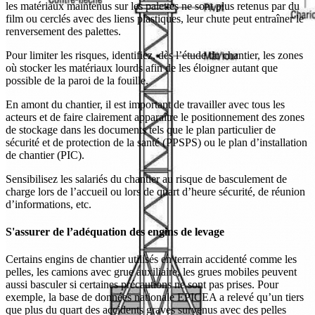
les matériaux maintenus sur les palettes ne sont plus retenus par du
film ou cerclés avec des liens plastiques, leur chute peut entraîner le
renversement des palettes.
Pour limiter les risques, identifiez, dès l’étude du chantier, les zones
où stocker les matériaux lourds afin de les éloigner autant que
possible de la paroi de la fouille.
En amont du chantier, il est important de travailler avec tous les
acteurs et de faire clairement apparaître le positionnement des zones
de stockage dans les documents tels que le plan particulier de
sécurité et de protection de la santé (PPSPS) ou le plan d’installation
de chantier (PIC).
Sensibilisez les salariés du chantier au risque de basculement de
charge lors de l’accueil ou lors de quart d’heure sécurité, de réunion
d’informations, etc.
S'assurer de l’adéquation des engins de levage
Certains engins de chantier utilisés en terrain accidenté comme les
pelles, les camions avec grue auxiliaire, les grues mobiles peuvent
aussi basculer si certaines précautions ne sont pas prises. Pour
exemple, la base de données nationale EPICEA a relevé qu’un tiers
que plus du quart des accidents graves survenus avec des pelles