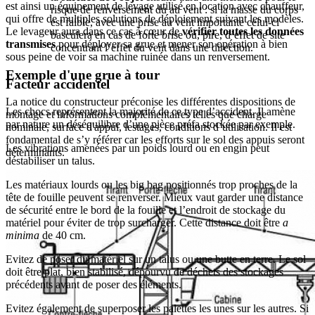
est ainsi un équipement de levage utilisé en location avec chauffeur,
risque de renversement du au vent : si la masse du corps
qui offre de multiples solutions de déploiement suivant les modèles.
est faible, avec une prise au vent importante celui-ci
Le levageur aura dans ce cas à cœur de
vérifier toutes les données
basculera en cas de forte brise ou, pire, d’effet de site
transmises
pour déployer sa grue et mener son opération à bien
concentrant l’effet du vent dans une direction.
sous peine de voir sa machine ruinée dans un renversement.
Exemple d'une grue à tour
Facteur accidentel
La notice du constructeur préconise les différentes dispositions de
Les chocs représentent la majorité de ce type d’accident. Il amène
montage et informations complémentaires telles que charge
par nature un déséquilibre d’une pièce préfa stockée par exemple.
nominale, surface d'appui, lestages, conditions d’utilisation. Il est
fondamental de s’y référer car les efforts sur le sol des appuis seront
Les vibrations amenées par un poids lourd ou en engin peut
déterminants.
déstabiliser un talus.
Les matériaux lourds ou les big bag positionnés trop proches de la
tête de fouille peuvent se renverser. Mieux vaut garder une distance
de sécurité entre le bord de la fouille et l’endroit de stockage du
matériel pour éviter de trop surcharger. Cette distance doit être
a
minima
de 40 cm.
Evitez de poser du matériel sur un talus ou une butte en terre. Le sol
doit être plat, bien stabilisé, dépourvu de déchets des stockages
précédents avant de poser des éléments.
Evitez également de superposer les palettes les unes sur les autres. Si