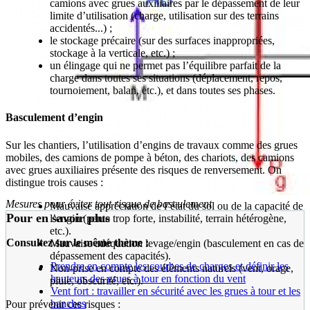
camions avec grues auxiliaires par le dépassement de leur
limite d’utilisation (charge, utilisation sur des terrains
accidentés...) ;
le stockage précaire (sur des surfaces inappropriées,
stockage à la verticale, etc.) ;
un élingage qui ne permet pas l’équilibre parfait de la
charge dans toutes ses situations (déplacement, repos,
tournoiement, balan, etc.), et dans toutes ses phases.
Basculement d’engin
Sur les chantiers, l’utilisation d’engins de travaux comme des grues
mobiles, des camions de pompe à béton, des chariots, des camions
avec grues auxiliaires présente des risques de renversement. On
distingue trois causes :
Mesures pour éviter tout risque de basculement
Mauvaise appréciation de l’état du sol ou de la capacité de
Pour en savoir plus
l’engin (pente trop forte, instabilité, terrain hétérogène,
etc.).
Consultez sur le même thème :
Mauvaise adéquation levage/engin (basculement en cas de
dépassement des capacités).
Prendre en compte les courbes de charges et définir les
Non-prise en compte des éléments naturels (vent, orage,
hauteurs des grues à tour en fonction du vent
pluie, obscurité, etc.).
Vent fort : travailler en sécurité avec les grues à tour et les
banches
Pour prévenir ces risques :