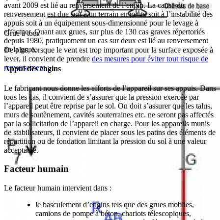
avant 2009 est lié au renversement de l’engin. La cause du
renversement est due soit à un terrain en pente soit à l’instabilité des
appuis soit à un équipement sous-dimensionné pour le levage à
effectuer. Quant aux grues, sur plus de 130 cas graves répertoriés
Grue à tour
depuis 1980, pratiquement un cas sur deux est lié au renversement
de la grue.
De plus, lorsque le vent est trop important pour la surface exposée à
lever, il convient de prendre
des mesures pour éviter tout risque de
renversement :
Appui des engins
Le fabricant nous donne les efforts de l’appareil sur ses appuis. Dans
tous les cas, il convient de s’assurer que la pression exercée par
l’appareil peut être reprise par le sol. On doit s’assurer que les talus,
murs de soutènement, cavités souterraines etc. ne seront pas affectés
par la sollicitation de l’appareil en charge. Pour les appareils munis
de stabilisateurs, il convient de placer sous les patins des éléments de
répartition ou de fondation limitant la pression du sol à une valeur
acceptable.
Facteur humain
Le facteur humain intervient dans :
le basculement d’engins tels que des grues mobiles,
camions de pompe à béton, chariots télescopiques,