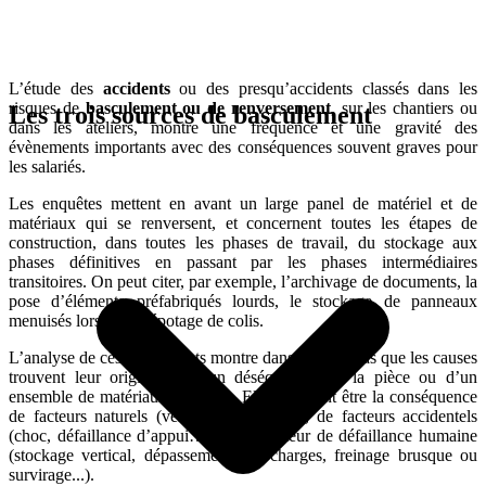
L’étude des
accidents
ou des presqu’accidents classés dans les
risques de
basculement ou de renversement
, sur les chantiers ou
Les trois sources de basculement
dans les ateliers, montre une fréquence et une gravité des
évènements importants avec des conséquences souvent graves pour
les salariés.
Les enquêtes mettent en avant un large panel de matériel et de
matériaux qui se renversent, et concernent toutes les étapes de
construction, dans toutes les phases de travail, du stockage aux
phases définitives en passant par les phases intermédiaires
transitoires. On peut citer, par exemple, l’archivage de documents, la
pose d’éléments préfabriqués lourds, le stockage de panneaux
menuisés lors d’un dépotage de colis.
L’analyse de ces évènements montre dans tous les cas que les causes
trouvent leur origine dans un déséquilibre de la pièce ou d’un
ensemble de matériaux/matériels. Elles peuvent être la conséquence
de facteurs naturels (vent, pluie, pente...), de facteurs accidentels
(choc, défaillance d’appui…) ou de facteur de défaillance humaine
(stockage vertical, dépassement des charges, freinage brusque ou
survirage...).