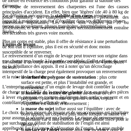
de mettre en évidence les conditions pour garantir la stabilité des
éléments.
Le risque de renversement des charpentes est l'une des causes
principales d'accident. En effet, bien que 'légères' (de 40 à 80 kg de
Par définition mécanique, la
stabilité d’un corps
représente sa
poids unitaire), les charpentes industrialisées présentent des
capacité à maintenir son état d’équilibre dans ses différentes phases
dimensions importantes. Les fermes sont colisées par 10 ou
(repos ou mouvement, phases transitoires, intermédiaires ou
20 éléments, et leur renversement après déconditionnement entraîne
finales…).
des accidents très graves voire mortels.
Plus un corps est stable, plus il offre de résistance à une perturbation
Engins de levage
de son état d’équilibre, plus il est en sécurité et donc moins
susceptible de se renverser.
Le renversement d’un engin de levage peut trouver son origine dans
une charge trop lourde à la portée considérée, l’effet néfaste du vent
La stabilité d’un corps en équilibre est dépendante de 4 principaux
ou la défaillance des appuis. Il est à noter qu’un décrochage
facteurs :
intempestif de la charge peut également provoquer un renversement
et la ruine de la machine.
la
surface du polygone de sustentation
: plus cette
surface est petite, et plus l’instabilité est grande, et
L’entreprise utilisatrice d’un engin de levage doit contrôler la courbe
inversement ;
de charge et la CMU de la machine choisie face au poids des pièces
la
hauteur du centre de gravité
au-dessus de ce
à lever en prenant en compte également leur surface au vent et en
polygone : plus le centre de gravité est bas, et plus
contrôlant d’éventuels effets de site.
l’équilibre est stable, et inversement ;
la
masse du sujet
influe aussi sur l’équilibre : avec de
Le choix du bon moyen de levage et de ses accessoires est prioritaire
bons appuis, un corps est plus stable lorsque sa masse est
pour assurer la sécurité sur un chantier. Le risque de renversement
importante car il faut exercer une plus grande force pour le
par surcharge ou défaut de stabilisation de l’engin est ainsi
déplacer ;
appréhendé par l’examen d’adéquation de l’engin. La grue mobile
la
surface de l’objet
ensuite aura une incidence pour le