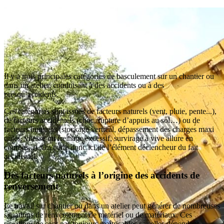
Il y a trois principales catégories de basculement sur un chantier ou
dans un atelier, conduisant à des accidents ou à des
presqu’accidents.
Ces catégories sont issues de facteurs naturels (vent, pluie, pente...),
de facteurs accidentels (choc, rupture d’appuis au sol…) ou de
facteurs humains (stockage vertical, dépassement des charges maxi
utiles, vitesse ou freinage excessif, survirage à vive allure en
courbes...). On parle donc ici de l’élément déclencheur du fait
accidentel.
Des facteurs naturels à l’origine des accidents de
renversement
Le travail sur chantier ou dans un atelier peut générer de nombreuses
situations de renversement de matériel ou de matériaux. Ces
situations ne sont pas toujours maîtrisables car elles dépendent