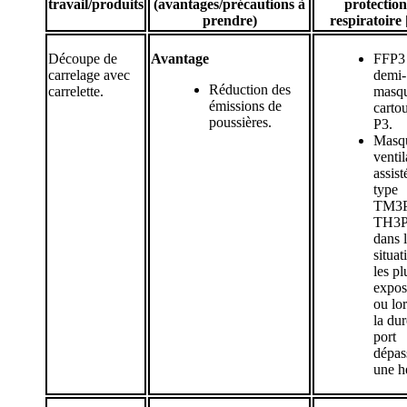
travail/produits
(avantages/précautions à
protection
prendre)
respiratoire 
Découpe de
Avantage
FFP3
carrelage avec
demi-
Réduction des
carrelette.
masqu
émissions de
carto
poussières.
P3.
Masq
ventil
assist
type
TM3P
TH3
dans 
situat
les pl
expos
ou lo
la du
port
dépas
une h