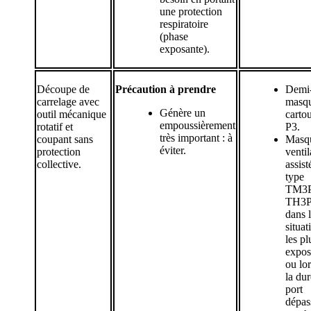
une protection
respiratoire
(phase
exposante).
Découpe de
Précaution à prendre
Demi
carrelage avec
masqu
Génère un
outil mécanique
carto
empoussièrement
rotatif et
P3.
très important : à
coupant sans
Masq
éviter.
protection
ventil
collective.
assist
type
TM3P
TH3
dans 
situat
les pl
expos
ou lo
la du
port
dépas