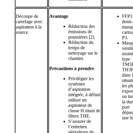
Découpe de
Avantage
FFP3
carrelage avec
demi-
Réduction des
aspiration à la
masqu
émissions de
source.
carto
poussières [2].
P3.
Réduction du
Masq
temps de
ventil
nettoyage sur le
assist
chantier.
type
TM3P
Précautions à prendre
TH3
dans 
Privilégier les
situat
systèmes
les pl
d’aspiration
expos
intégrée, à défaut
ou lo
utiliser un
la du
aspirateur de
port
classe H muni de
dépas
filtres THE.
une h
S’assurer de
l’entretien
périodique de