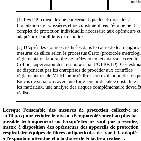
une h
[1] Les EPI conseillés ne concernent que les risques liés à
l’inhalation de poussières et ne constituent pas l’équipement
complet de protection individuelle nécessaire aux opérateurs et
adapté aux conditions de chantier.
[2] D’après les données réalisées dans le cadre de lcampagnes
mesures de silice selon le processus Carto (protocole métrolog
réglementaire, laboratoire de prélèvement et analyse accrédité
Cofrac, supervision des mesurages par l’OPPBTP). Ces estima
ne dispensent pas les entreprises de procéder aux contrôles
réglementaires de VLEP pour réaliser leur évaluation des risqu
En cas de situations avec une forte teneur de silice cristalline d
les matériaux, une analyse des risques complémentaire devra ê
réalisée.
Lorsque l’ensemble des mesures de protection collective ne
suffit pas pour réduire le niveau d’empoussièrement au plus bas
possible techniquement ou lorsqu’elles ne sont pas présentes,
mettre à disposition des opérateurs des appareils de protection
respiratoire équipés de filtres antiparticules de type P3, adaptés
à l’exposition attendue et à la durée de la tâche à réaliser
: