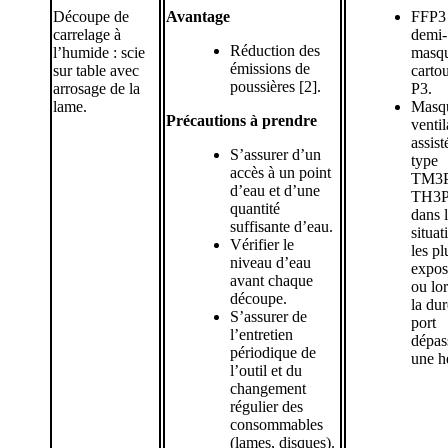
Découpe de
Avantage
FFP3
carrelage à
demi-
Réduction des
l’humide : scie
masqu
émissions de
sur table avec
carto
poussières [2].
arrosage de la
P3.
lame.
Masq
Précautions à prendre
ventil
assist
S’assurer d’un
type
accès à un point
TM3P
d’eau et d’une
TH3
quantité
dans 
suffisante d’eau.
situat
Vérifier le
les pl
niveau d’eau
expos
avant chaque
ou lo
découpe.
la du
S’assurer de
port
l’entretien
dépas
périodique de
une h
l’outil et du
changement
régulier des
consommables
(lames, disques).