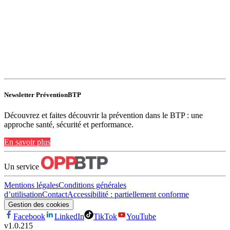
Newsletter PréventionBTP
Découvrez et faites découvrir la prévention dans le BTP : une
approche santé, sécurité et performance.
En savoir plus
Un service
Mentions légales
Conditions générales
d’utilisation
Contact
Accessibilité : partiellement conforme
Gestion des cookies
Facebook
LinkedIn
TikTok
YouTube
v
1.0.215