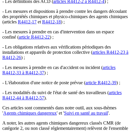
- Les définitions des ACD (
articles R4412-2 à R4412-4
) ;
- Les mesures et dispositions à prendre contre les dangers découlant
des propriétés chimiques et physico-chimiques des agents chimiques
(articles
R4412-17
et
R4412-18
) ;
- Les mesures à prendre en cas d'intervention dans un espace
confiné (
article R4412-22
) ;
- Les obligations relatives aux vérifications périodiques des
installations et appareils de protection collective (
articles R4412-23 à
R4412-26
) ;
- Les mesures à prendre en cas d'accident ou incident (
articles
R4412-33 à R4412-37
) ;
- L'élaboration d'une notice de poste prévue (
article R4412-39
) ;
- Les modalités du suivi de l'état de santé des travailleurs (
articles
R4412-44 à R4412-57
).
Ces articles sont commentés dans notre outil, aux sous-thèmes
'
Agents chimiques dangereux
' et '
Suivi en santé au travail
'.
A noter, les autres agents chimiques dangereux classés CMR (de
catégorie 2, ou non classé réglementairement) relèvent de l'ensemble