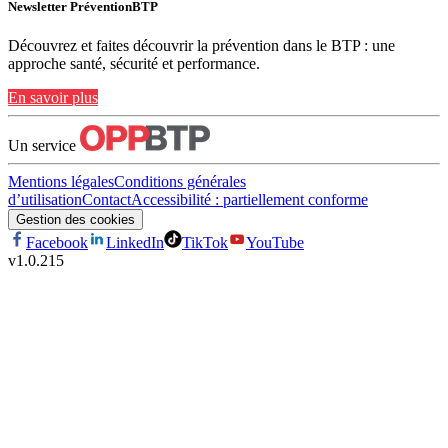
Newsletter PréventionBTP
Découvrez et faites découvrir la prévention dans le BTP : une
approche santé, sécurité et performance.
En savoir plus
Un service
Mentions légales
Conditions générales
d’utilisation
Contact
Accessibilité : partiellement conforme
Gestion des cookies
Facebook
LinkedIn
TikTok
YouTube
v
1.0.215