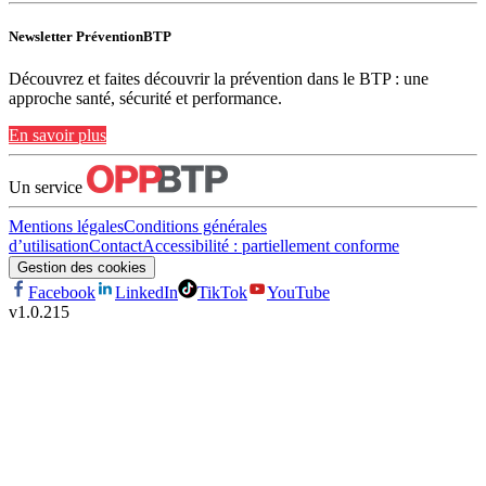
Newsletter PréventionBTP
Découvrez et faites découvrir la prévention dans le BTP : une
approche santé, sécurité et performance.
En savoir plus
Un service
Mentions légales
Conditions générales
d’utilisation
Contact
Accessibilité : partiellement conforme
Gestion des cookies
Facebook
LinkedIn
TikTok
YouTube
v
1.0.215