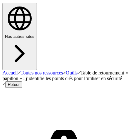
Nos autres sites
Accueil
>
Toutes nos ressources
>
Outils
>
Table de retournement «
papillon » : j’identifie les points clés pour l’utiliser en sécurité
<
Retour