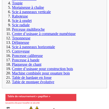
Toupie
Mortaiseuse à chaîne
Scie à panneaux verticale
Raboteuse
Scie à onglet
Scie radiale
Perceuse multibroche
Centre d’usinage à commande numérique
Tenonneuse
Déligneuse
Scie à panneaux horizontale
Corroyeuse
Ponceuse calibreuse
Ponceuse à bande
Plaqueuse de chant
Centre d’usinage pour construction bois
Machine combinée pour ossature bois
Table de bardage en fosse
Table de montage évolutive