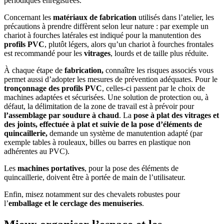
périodiques enregistrées.
Concernant les
matériaux de fabrication
utilisés dans l’atelier, les
précautions à prendre diffèrent selon leur nature : par exemple un
chariot à fourches latérales est indiqué pour la manutention des
profils PVC
, plutôt légers, alors qu’un chariot à fourches frontales
est recommandé pour les
vitrages
, lourds et de taille plus réduite.
À chaque étape de
fabrication,
connaître les risques associés vous
permet aussi d’adopter les mesures de prévention adéquates. Pour le
tronçonnage des profils PVC
, celles-ci passent par le choix de
machines adaptées et sécurisées. Une solution de protection ou, à
défaut, la délimitation de la zone de travail est à prévoir pour
l’assemblage par soudure à chaud
. La
pose à plat des vitrages et
des joints, effectuée à plat et suivie de la pose d’éléments de
quincaillerie,
demande un système de manutention adapté (par
exemple tables à rouleaux, billes ou barres en plastique non
adhérentes au PVC).
Les
machines portatives
, pour la pose des éléments de
quincaillerie, doivent être à portée de main de l’utilisateur.
Enfin, misez notamment sur des chevalets robustes pour
l’
emballage et le cerclage des menuiseries
.