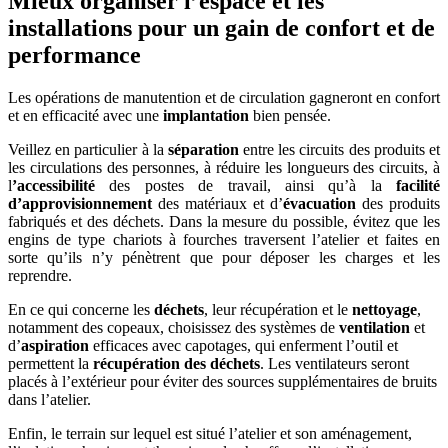
Mieux organiser l’espace et les
installations pour un gain de confort et de
performance
Les opérations de manutention et de circulation gagneront en confort
et en efficacité avec une
implantation
bien pensée.
Veillez en particulier à la
séparation
entre les circuits des produits et
les circulations des personnes, à réduire les longueurs des circuits, à
l
’accessibilité
des postes de travail, ainsi qu’à la
facilité
d’approvisionnement
des matériaux et d’
évacuation
des produits
fabriqués et des déchets. Dans la mesure du possible, évitez que les
engins de type chariots à fourches traversent l’atelier et faites en
sorte qu’ils n’y pénètrent que pour déposer les charges et les
reprendre.
En ce qui concerne les
déchets
, leur récupération et le
nettoyage
,
notamment des copeaux, choisissez des systèmes de
ventilation
et
d’
aspiration
efficaces avec capotages, qui enferment l’outil et
permettent la
récupération des déchets
. Les ventilateurs seront
placés à l’extérieur pour éviter des sources supplémentaires de bruits
dans l’atelier.
Enfin, le terrain sur lequel est situé l’atelier et son aménagement,