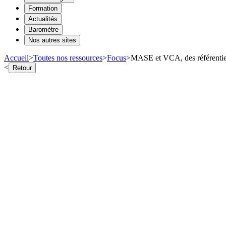
Formation
Actualités
Baromètre
Nos autres sites
Accueil
>
Toutes nos ressources
>
Focus
>
MASE et VCA, des référentiels
<
Retour