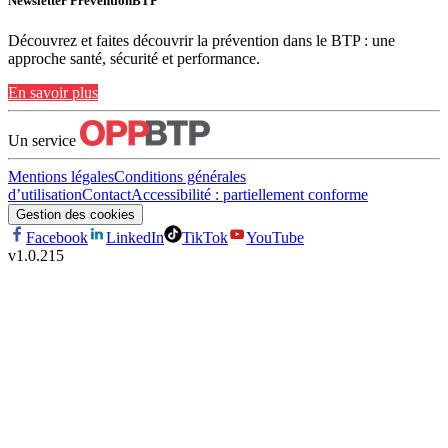
Newsletter PréventionBTP
Découvrez et faites découvrir la prévention dans le BTP : une
approche santé, sécurité et performance.
En savoir plus
Un service
Mentions légales
Conditions générales
d’utilisation
Contact
Accessibilité : partiellement conforme
Gestion des cookies
Facebook
LinkedIn
TikTok
YouTube
v
1.0.215